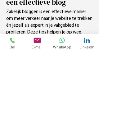
een effectieve blog
Zakelijk bloggen is een effectieve manier
om meer verkeer naar je website te trekken
én jezelf als expert in je vakgebied te
profileren. Deze tips helpen je op weg.
Lees meer >
Bel
E-mail
WhatsApp
LinkedIn