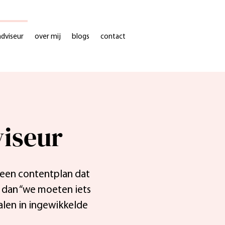
dviseur
over mij
blogs
contact
iseur
e een contentplan dat
t dan “we moeten iets
alen in ingewikkelde