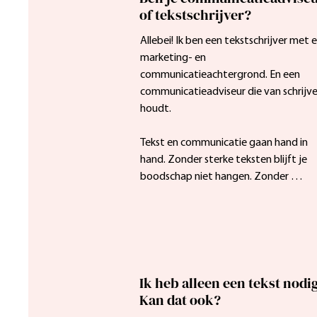
of tekstschrijver?
Allebei! Ik ben een tekstschrijver met e
marketing- en 
communicatieachtergrond. En een 
communicatieadviseur die van schrijve
houdt.

Tekst en communicatie gaan hand in 
hand. Zonder sterke teksten blijft je 
boodschap niet hangen. Zonder 
strategie blijft het bij losse woorden. I
zorg dat het klopt.

Dus zoek je een tekstschrijver met 
stevige kennis van marketing en 
Ik heb alleen een tekst nodi
communicatie? Of een 
Kan dat ook?
communicatieadviseur die lekker 
schrijft? Dan zit je bij mij goed.