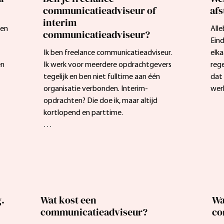
communicatieadviseur of
af
interim
en 
Alle
communicatieadviseur?
Eind
Ik ben freelance communicatieadviseur. 
elka
n 
Ik werk voor meerdere opdrachtgevers 
reg
tegelijk en ben niet fulltime aan één 
dat 
organisatie verbonden. Interim-
wer
opdrachten? Die doe ik, maar altijd 
kortlopend en parttime.

k 
Ik hou van afwisseling. Verschillende 
organisaties helpen, verschillende 
uitdagingen oplossen - daar krijg ik 
energie van.
g.
Wat kost een
Wa
communicatieadviseur?
co