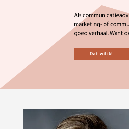
Als communicatieadvis
marketing- of communi
goed verhaal. Want d
Dat wil ik!