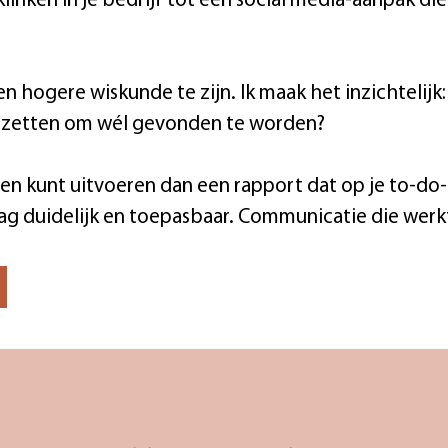
linken in je bedrijf tot een social media-aanpak di
 hogere wiskunde te zijn. Ik maak het inzichtelijk:
e zetten om wél gevonden te worden?
n kunt uitvoeren dan een rapport dat op je to-do-lij
aag duidelijk en toepasbaar. Communicatie die werkt