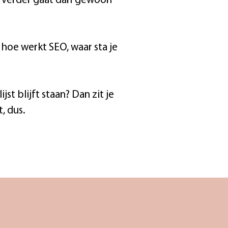
e verder gaat dan ‘gewoon
 hoe werkt SEO, waar sta je
st blijft staan? Dan zit je
, dus.