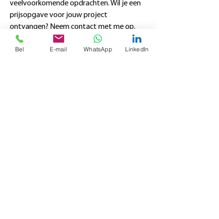
veelvoorkomende opdrachten. Wil je een
prijsopgave voor jouw project
ontvangen? Neem
contact
met me op.
Bel
E-mail
WhatsApp
LinkedIn
Zoekwoordenonderzoek
€ 255,- excl. btw
Een website die niet wordt opgepikt door
de zoekmachines? Daar heb je weinig aan.
Een zoekwoordenonderzoek geeft inzicht
in wat mensen online zoeken. En dat is
belangrijk, want je wilt weten welke
zoektermen jouw potentiële klanten
gebruiken. Zo kunnen die strategisch in je
webteksten verwerkt worden. Nog geen
zoekwoordenonderzoek gedaan? Ik regel
het voor je.